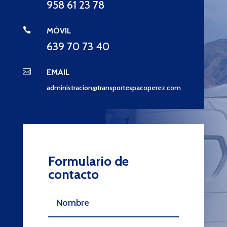
958 61 23 78

MÓVIL
639 70 73 40

EMAIL
administracion@transportespacoperez.com
Formulario de
contacto